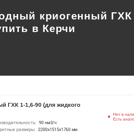
одный криогенный ГХК 1
упить в Керчи
 ГХК 1-1,6-90 (для жидкого
Нет в нал
Есть анал
зводительность:
90 нм3/ч
ритные размеры:
2200x1515x1760 мм