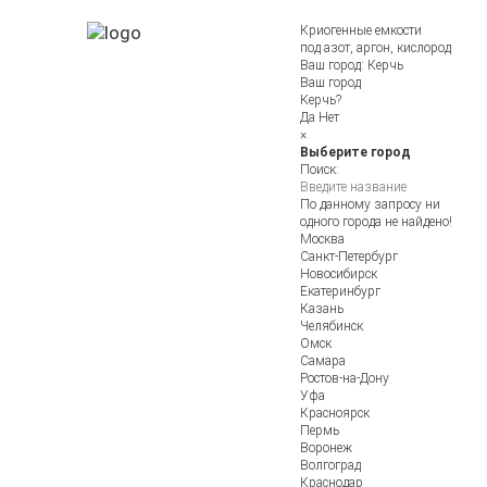
Криогенные емкости
под азот, аргон, кислород
Ваш город:
Керчь
Ваш город
Керчь?
Да
Нет
×
Выберите город
Поиск:
По данному запросу ни
одного города не найдено!
Москва
Санкт-Петербург
Новосибирск
Екатеринбург
Казань
Челябинск
Омск
Самара
Ростов-на-Дону
Уфа
Красноярск
Пермь
Воронеж
Волгоград
Краснодар