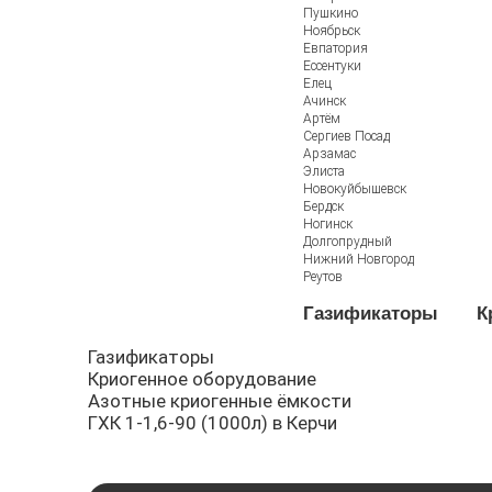
Пушкино
Ноябрьск
Евпатория
Ессентуки
Елец
Ачинск
Артём
Сергиев Посад
Арзамас
Элиста
Новокуйбышевск
Бердск
Ногинск
Долгопрудный
Нижний Новгород
Реутов
Газификаторы
К
Газификаторы
Криогенное оборудование
Азотные криогенные ёмкости
ГХК 1-1,6-90 (1000л) в Керчи