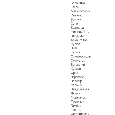
Балашиха
Тверь
Магнитогорск
Иваново
Брянск
Сочи
Белгород
Нижний Тагил
Владимир
Архангельск
Сургут
Чита
Калуга
Симферополь
Смоленск
Волжский
Курган
Орёл
Череповец
Вологда
Саранск
Владикавказ
Якутск
Мурманск
Подольск
Тамбов
Грозный
Стерлитамак