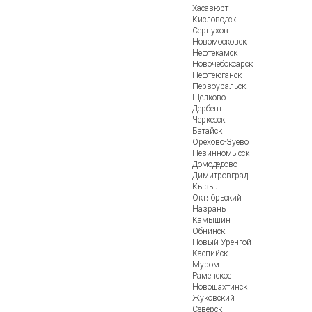
Хасавюрт
Кисловодск
Серпухов
Новомосковск
Нефтекамск
Новочебоксарск
Нефтеюганск
Первоуральск
Щёлково
Дербент
Черкесск
Батайск
Орехово-Зуево
Невинномысск
Домодедово
Димитровград
Кызыл
Октябрьский
Назрань
Камышин
Обнинск
Новый Уренгой
Каспийск
Муром
Раменское
Новошахтинск
Жуковский
Северск