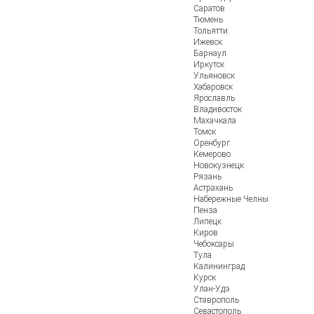
Саратов
Тюмень
Тольятти
Ижевск
Барнаул
Иркутск
Ульяновск
Хабаровск
Ярославль
Владивосток
Махачкала
Томск
Оренбург
Кемерово
Новокузнецк
Рязань
Астрахань
Набережные Челны
Пенза
Липецк
Киров
Чебоксары
Тула
Калининград
Курск
Улан-Удэ
Ставрополь
Севастополь