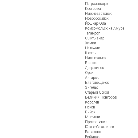
Петрозаводск
Кострома
Нижневартовск
Новороссийск
Йошкар-Ола
Комсомольск-на-Амуре
Таганрог
Сыктывкар
Химки
Нальчик
Шахты
Нижнекамск
Братск
Дзержинск
Орск
Ангарск
Благовещенск
Энгельс
Старый Оскол
Великий Новгород
Королёв
Псков
Бийск
Мытищи
Прокопьевск
Южно-Сахалинск
Балаково
Рыбинск