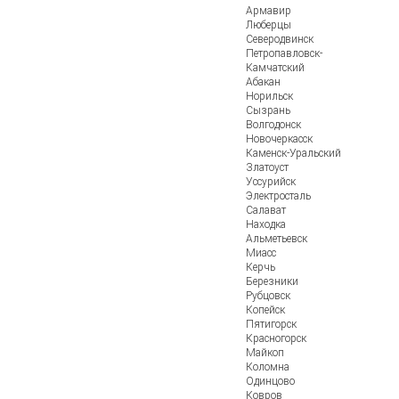
Армавир
Люберцы
Северодвинск
Петропавловск-
Камчатский
Абакан
Норильск
Сызрань
Волгодонск
Новочеркасск
Каменск-Уральский
Златоуст
Уссурийск
Электросталь
Салават
Находка
Альметьевск
Миасс
Керчь
Березники
Рубцовск
Копейск
Пятигорск
Красногорск
Майкоп
Коломна
Одинцово
Ковров