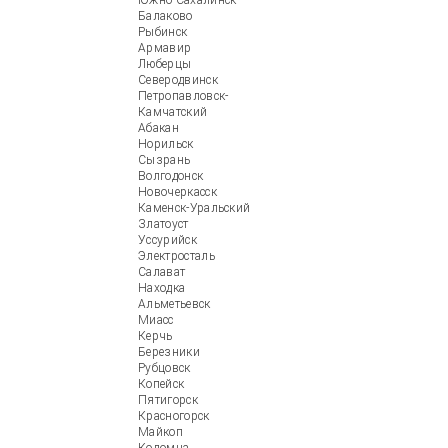
Южно-Сахалинск
Балаково
Рыбинск
Армавир
Люберцы
Северодвинск
Петропавловск-
Камчатский
Абакан
Норильск
Сызрань
Волгодонск
Новочеркасск
Каменск-Уральский
Златоуст
Уссурийск
Электросталь
Салават
Находка
Альметьевск
Миасс
Керчь
Березники
Рубцовск
Копейск
Пятигорск
Красногорск
Майкоп