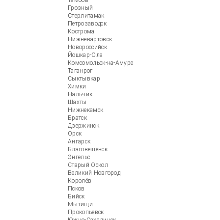
Тамбов
Грозный
Стерлитамак
Петрозаводск
Кострома
Нижневартовск
Новороссийск
Йошкар-Ола
Комсомольск-на-Амуре
Таганрог
Сыктывкар
Химки
Нальчик
Шахты
Нижнекамск
Братск
Дзержинск
Орск
Ангарск
Благовещенск
Энгельс
Старый Оскол
Великий Новгород
Королёв
Псков
Бийск
Мытищи
Прокопьевск