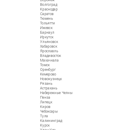
Воронеж
Волгоград
Краснодар
Саратов
Тюмень
Тольятти
Ижевск
Барнаул
Иркутск
Ульяновск
Хабаровск
Ярославль
Владивосток
Махачкала
Томск
Оренбург
Кемерово
Новокузнецк
Рязань
Астрахань
Набережные Челны
Пенза
Липецк
Киров
Чебоксары
Тула
Калининград
Курск