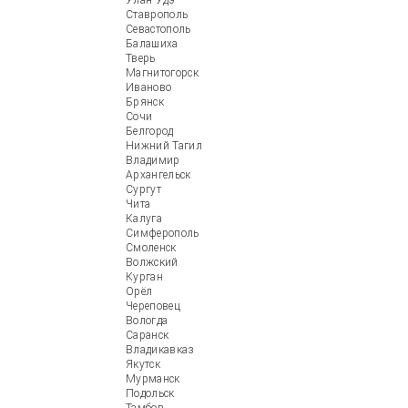
Улан-Удэ
Ставрополь
Севастополь
Балашиха
Тверь
Магнитогорск
Иваново
Брянск
Сочи
Белгород
Нижний Тагил
Владимир
Архангельск
Сургут
Чита
Калуга
Симферополь
Смоленск
Волжский
Курган
Орёл
Череповец
Вологда
Саранск
Владикавказ
Якутск
Мурманск
Подольск