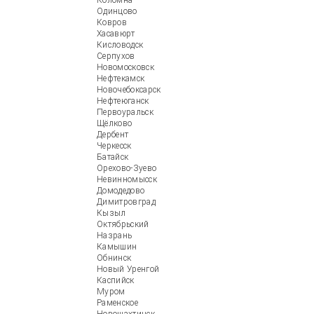
Коломна
Одинцово
Ковров
Хасавюрт
Кисловодск
Серпухов
Новомосковск
Нефтекамск
Новочебоксарск
Нефтеюганск
Первоуральск
Щёлково
Дербент
Черкесск
Батайск
Орехово-Зуево
Невинномысск
Домодедово
Димитровград
Кызыл
Октябрьский
Назрань
Камышин
Обнинск
Новый Уренгой
Каспийск
Муром
Раменское