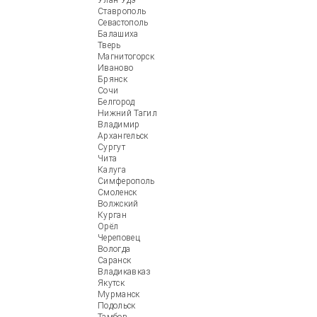
Улан-Удэ
Ставрополь
Севастополь
Балашиха
Тверь
Магнитогорск
Иваново
Брянск
Сочи
Белгород
Нижний Тагил
Владимир
Архангельск
Сургут
Чита
Калуга
Симферополь
Смоленск
Волжский
Курган
Орёл
Череповец
Вологда
Саранск
Владикавказ
Якутск
Мурманск
Подольск