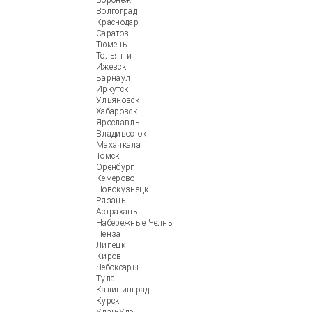
Воронеж
Волгоград
Краснодар
Саратов
Тюмень
Тольятти
Ижевск
Барнаул
Иркутск
Ульяновск
Хабаровск
Ярославль
Владивосток
Махачкала
Томск
Оренбург
Кемерово
Новокузнецк
Рязань
Астрахань
Набережные Челны
Пенза
Липецк
Киров
Чебоксары
Тула
Калининград
Курск