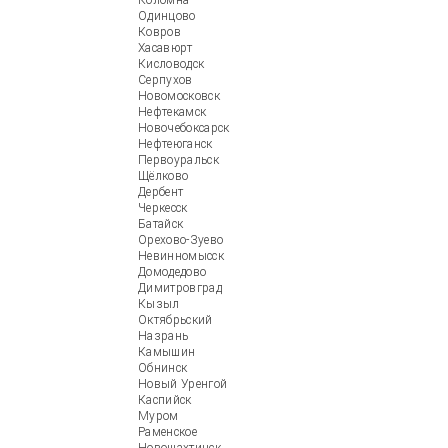
Коломна
Одинцово
Ковров
Хасавюрт
Кисловодск
Серпухов
Новомосковск
Нефтекамск
Новочебоксарск
Нефтеюганск
Первоуральск
Щёлково
Дербент
Черкесск
Батайск
Орехово-Зуево
Невинномысск
Домодедово
Димитровград
Кызыл
Октябрьский
Назрань
Камышин
Обнинск
Новый Уренгой
Каспийск
Муром
Раменское