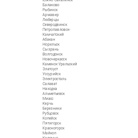
Южно-Сахалинск
Балаково
Рыбинск
Армавир
Люберцы
Северодвинск
Петропавловск-
Камчатский
Абакан
Норильск
Сызрань
Волгодонск
Новочеркасск
Каменск-Уральский
Златоуст
Уссурийск
Электросталь
Салават
Находка
Альметьевск
Миасс
Керчь
Березники
Рубцовск
Копейск
Пятигорск
Красногорск
Майкоп