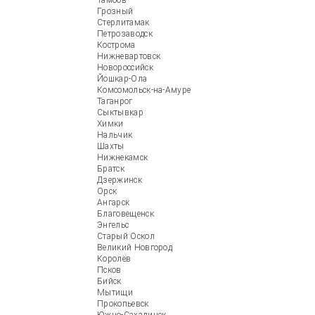
Тамбов
Грозный
Стерлитамак
Петрозаводск
Кострома
Нижневартовск
Новороссийск
Йошкар-Ола
Комсомольск-на-Амуре
Таганрог
Сыктывкар
Химки
Нальчик
Шахты
Нижнекамск
Братск
Дзержинск
Орск
Ангарск
Благовещенск
Энгельс
Старый Оскол
Великий Новгород
Королёв
Псков
Бийск
Мытищи
Прокопьевск